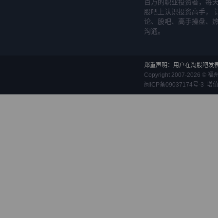
百万的职业投资者，每天
股吧上认识投资高手， 
论、股吧、高手操盘、
沟通。
郑重声明：用户在淘股吧发
Copyright 2007-
2026
©
福
闽ICP备09037174号-3
增值