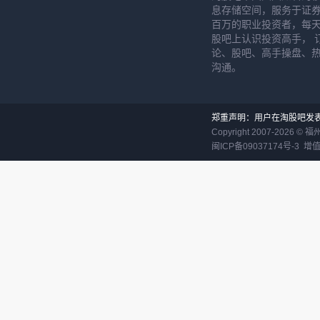
息存储空间，服务于证券
百万的职业投资者，每天
股吧上认识投资高手， 
论、股吧、高手操盘、
沟通。
郑重声明：用户在淘股吧发
Copyright 2007-
2026
©
福
闽ICP备09037174号-3
增值