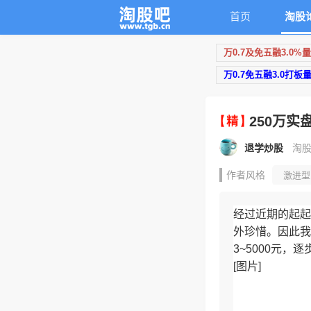
首页
淘股
万0.7及免五融3.0%
万0.7免五融3.0打板
250万实
退学炒股
淘股
作者风格
激进型
经过近期的起起
外珍惜。因此我
3~5000元，
[图片]