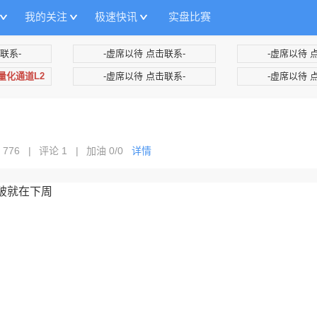
我的关注
极速快讯
实盘比赛
联系-
-虚席以待 点击联系-
-虚席以待 
+量化通道L2
-虚席以待 点击联系-
-虚席以待 
 776
|
评论 1
|
加油
0/0
详情
突破就在下周