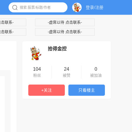
登录/注册
点击联系-
-虚席以待 点击联系-
点击联系-
-虚席以待 点击联系-
拾得金控
104
24
0
粉丝
被赞
被加油
+关注
只看楼主