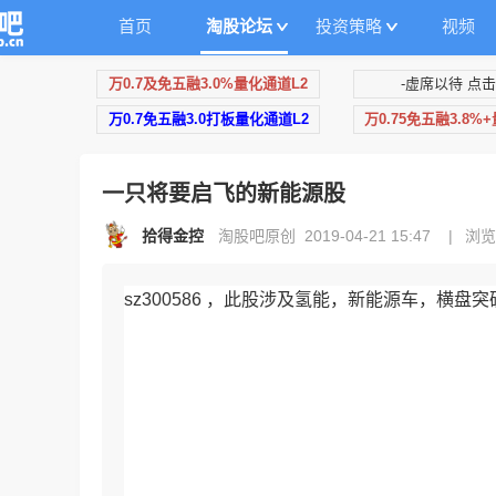
首页
淘股论坛
投资策略
视频
万0.7及免五融3.0%量化通道L2
-虚席以待 点击
万0.7免五融3.0打板量化通道L2
万0.75免五融3.8%
一只将要启飞的新能源股
拾得金控
淘股吧原创 2019-04-21 15:47
|
浏览
sz300586 ，此股涉及氢能，新能源车，横盘