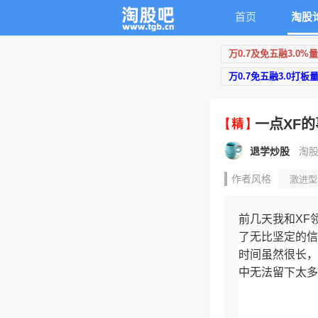
首页
淘股
万0.7及免五融3.0%
万0.7免五融3.0打板
一点XF的
退学炒股
淘股
作者风格
激进型
前几天我和XF
了无比坚定的信
时间虽然很长，
中无法留下太多