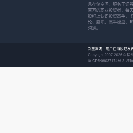
息存储空间，服务于证券
百万的职业投资者，每天
股吧上认识投资高手， 
论、股吧、高手操盘、
沟通。
郑重声明：用户在淘股吧发
Copyright 2007-
2026
©
福
闽ICP备09037174号-3
增值