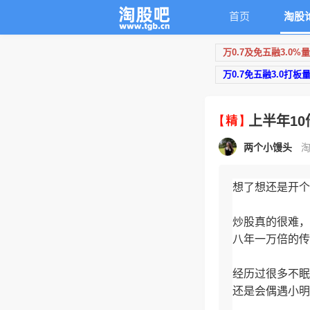
首页
淘股
万0.7及免五融3.0%
万0.7免五融3.0打板
上半年1
两个小馒头
淘
想了想还是开个
炒股真的很难，
八年一万倍的传
经历过很多不眠
还是会偶遇小明