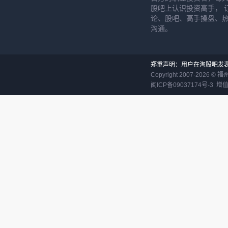
股吧上认识投资高手， 
论、股吧、高手操盘、
沟通。
郑重声明：用户在淘股吧发
Copyright 2007-
2026
©
福
闽ICP备09037174号-3
增值