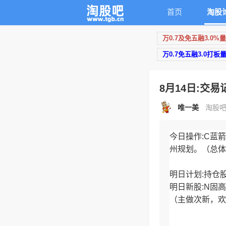
首页
淘股
万0.7及免五融3.0%
万0.7免五融3.0打板
8月14日:交易
唯一美
淘股吧原
今日操作:C蓝
州规划。（总体
明日计划:持仓
明日新股:N固
（主做次新，欢