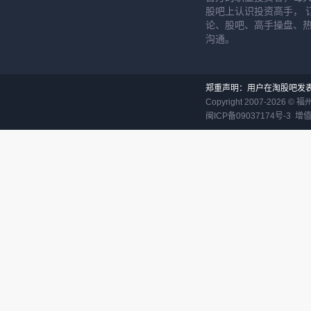
股吧上认识投资高手， 
论、股吧、高手操盘、
沟通。
郑重声明：用户在淘股吧发
Copyright 2007-
2026
©
福
闽ICP备09037174号-3
增值