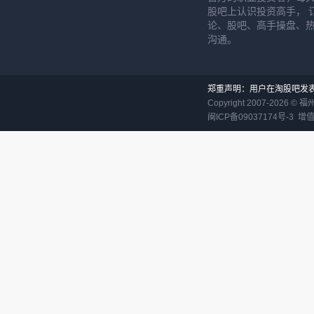
股吧上认识投资高手， 
论、股吧、高手操盘、
沟通。
郑重声明：用户在淘股吧发
Copyright 2007-
2026
©
福
闽ICP备09037174号-3
增值