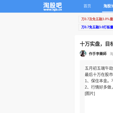
首页
淘股
万0.7及免五融3.0%
万0.7免五融3.0打板
十万实盘，目
作手李藥師
淘
五月初五端午劫
最后十万在股市
1、保住本金。
2、行情好多做
[图片]