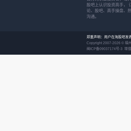
股吧上认识投资高手， 
论、股吧、高手操盘、
沟通。
郑重声明：用户在淘股吧发
Copyright 2007-
2026
©
福
闽ICP备09037174号-3
增值