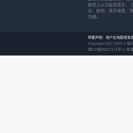
股吧上认识投资高手， 
论、股吧、高手操盘、
沟通。
郑重声明：用户在淘股吧发
Copyright 2007-
2026
©
福
闽ICP备09037174号-3
增值