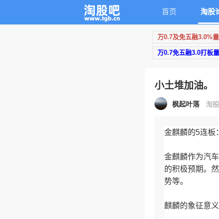
首页
淘股
万0.7及免五融3.0%
万0.7免五融3.0打板
小土堆加油。
枫起叶落
淘股
金麒麟的5连板
金麒麟作为汽车
的积极预期。然
势等。
麒麟的象征意义