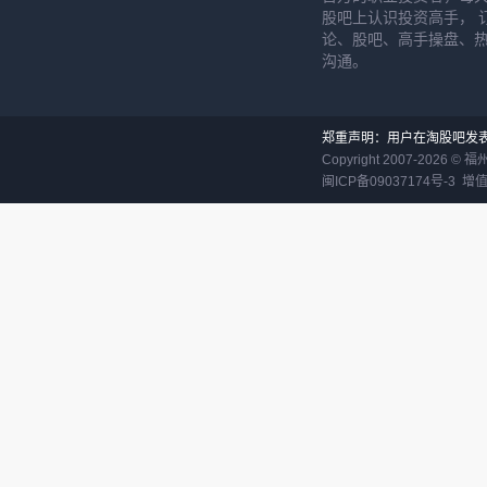
股吧上认识投资高手， 
论、股吧、高手操盘、
沟通。
郑重声明：用户在淘股吧发
Copyright 2007-
2026
©
福
闽ICP备09037174号-3
增值