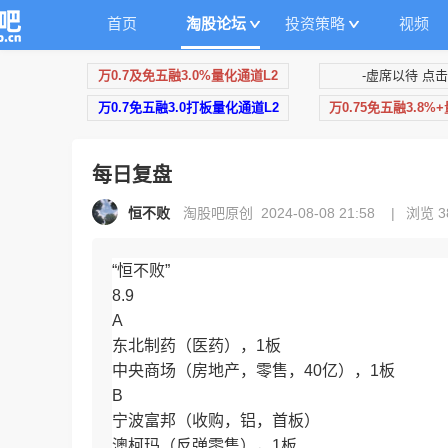
首页
淘股论坛
投资策略
视频
万0.7及免五融3.0%量化通道L2
-虚席以待 点击
万0.7免五融3.0打板量化通道L2
万0.75免五融3.8%
每日复盘
恒不败
淘股吧原创 2024-08-08 21:58
|
浏览 3
“恒不败”
8.9
A
东北制药（医药），1板
中央商场（房地产，零售，40亿），1板
B
宁波富邦（收购，铝，首板）
澳柯玛（反弹零售），1板