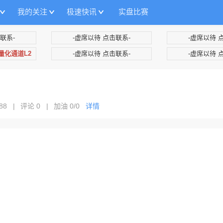
我的关注
极速快讯
实盘比赛
联系-
-虚席以待 点击联系-
-虚席以待 
+量化通道L2
-虚席以待 点击联系-
-虚席以待 
88
|
评论 0
|
加油
0/0
详情