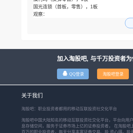
国光连锁（首板，零售），1板
观察：
1美尔雅，至少高溢价，或者连板
2正虹科技（国企，猪肉，农产品），1板
8.7
中央商场✔️，1板✔️
澳柯玛❌
加入淘股吧, 与千万投资者为
凯瑞德✔️，1板✓
观察:
1海欣股份
QQ登录
淘股吧登录
40亿流通，创新药，前天缩量下跌，昨天天反
2永
关于我们
淘股吧：职业投资者都用的移动互联投资社交化平台
淘股吧中国大陆知名的移动互联投资社交化平台，平台向用
息存储空间，服务于证券市场上亿的证券投资者， 在淘股吧
百万的职业投资者，每天分享丰富证券交易、投 资心得。投