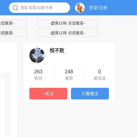
登录/注册
点击联系-
-虚席以待 点击联系-
点击联系-
-虚席以待 点击联系-
恒不败
263
248
0
粉丝
被赞
被加油
+关注
只看楼主