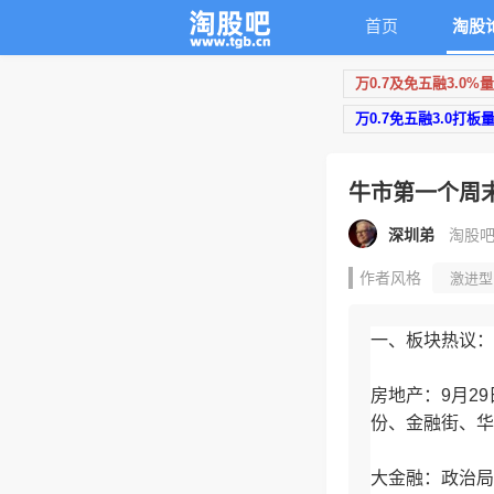
首页
淘股
万0.7及免五融3.0%
万0.7免五融3.0打板
牛市第一个周
深圳弟
淘股吧原
作者风格
激进型
情绪周期
可转
一、板块热议：
房地产：9月2
份、金融街、华
大金融：政治局