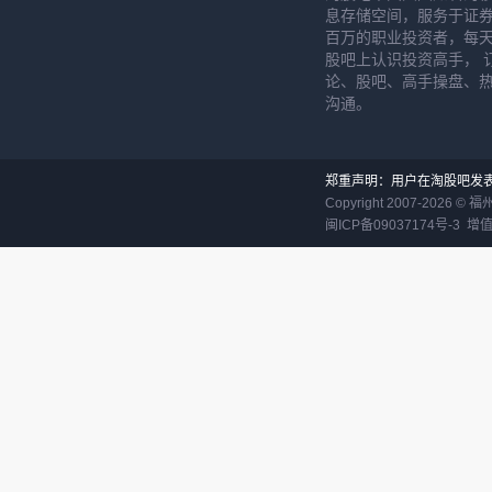
息存储空间，服务于证券
百万的职业投资者，每天
股吧上认识投资高手， 
论、股吧、高手操盘、
沟通。
郑重声明：用户在淘股吧发
Copyright 2007-
2026
©
福
闽ICP备09037174号-3
增值