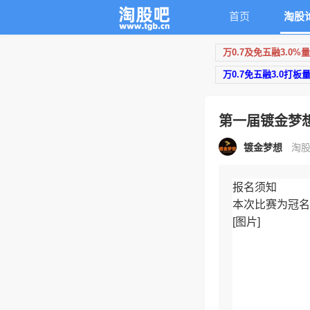
首页
淘股
万0.7及免五融3.0%
万0.7免五融3.0打板
第一届镀金梦
镀金梦想
淘股
报名须知
本次比赛为冠名
[图片]