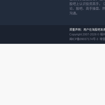
股吧上认识投资高手， 
论、股吧、高手操盘、
沟通。
郑重声明：用户在淘股吧发
Copyright 2007-
2026
©
福
闽ICP备09037174号-3
增值