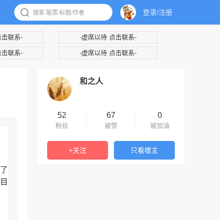
登录/注册
点击联系-
-虚席以待 点击联系-
点击联系-
-虚席以待 点击联系-
和之人
52
67
0
粉丝
被赞
被加油
+关注
只看楼主
了
目