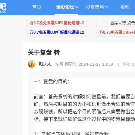
首页
淘股论坛
投资策略
视频
万0.7及免五融3.0%量化通道L2
-虚席以待 点击
万0.7免五融3.0打板量化通道L2
万0.75免五融3.8%
关于复盘 转
和之人
淘股吧原创 2024-11-17 13:39
|
浏览 3
一：复盘的目的：
前言：首先系统的讲解如何复盘前，我们需要自
确，然后按照目的的大小和远近做出合适的动作
炒股赚钱，所以把这个目的明确后只需要做出合
标，接下来就详细解说这个过程中的积累目标动
1：了解当下环境周期：通过复盘我