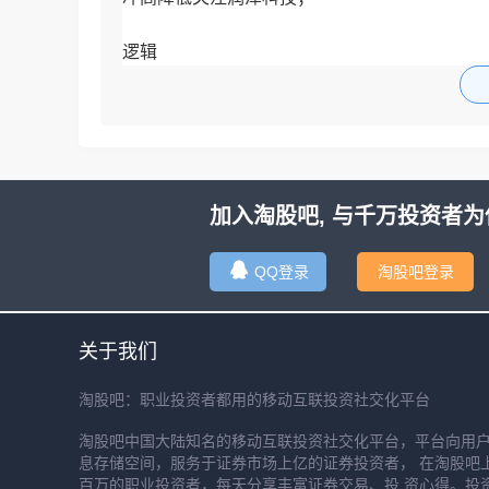
逻辑
AI算力这个方向上周五就已经看好，不过当下
其实难度就会增加。所以周一就是处理已经关注
加入淘股吧, 与千万投资者为
QQ登录
淘股吧登录
关于我们
淘股吧：职业投资者都用的移动互联投资社交化平台
淘股吧中国大陆知名的移动互联投资社交化平台，平台向用
息存储空间，服务于证券市场上亿的证券投资者， 在淘股吧
百万的职业投资者，每天分享丰富证券交易、投 资心得。投