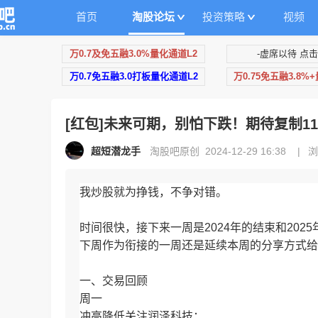
首页
淘股论坛
投资策略
视频
万0.7及免五融3.0%量化通道L2
-虚席以待 点击
万0.7免五融3.0打板量化通道L2
万0.75免五融3.8%
[红包]未来可期，别怕下跌！期待复制1
超短潜龙手
淘股吧原创 2024-12-29 16:38
|
浏
我炒股就为挣钱，不争对错。
时间很快，接下来一周是2024年的结束和20
下周作为衔接的一周还是延续本周的分享方式给
一、交易回顾
周一
冲高降低关注润泽科技；