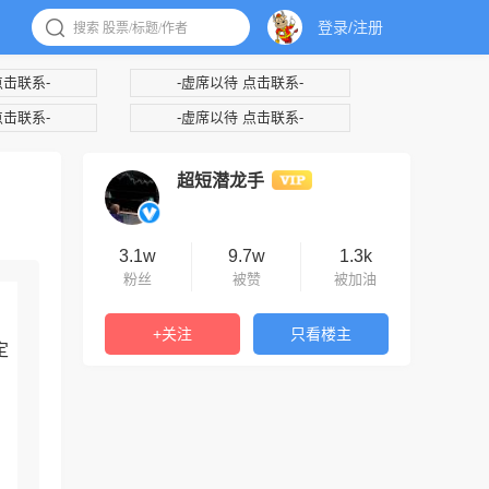
登录/注册
点击联系-
-虚席以待 点击联系-
点击联系-
-虚席以待 点击联系-
超短潜龙手
3.1w
9.7w
1.3k
粉丝
被赞
被加油
+关注
只看楼主
定