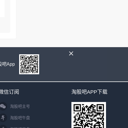
度
吧App
微信订阅
淘股吧APP下载
淘股吧主号
淘股吧午盘