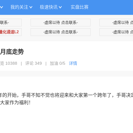
我的关注
极速快讯
实盘比赛
联系-
-虚席以待 点击联系-
-虚席以待 
+量化通道L2
-虚席以待 点击联系-
-虚席以待 
1月底走势
览 10388
|
评论 349
|
加油
0/5
详情
25年的开始，手哥不知不觉也将迎来和大家第一个跨年了，手哥决
大家作为福利！