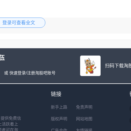
高度票动辄跌停的局面让情绪不能通过打高度来提升的话，光有宽
登录可查看全文
的标的为
伍
扫码下载淘股
或 快速登录/注册淘股吧账号
链接
新手上路
免责声明
户提供免费信
版权声明
网站地图
上活跃着上
资者可在淘
广告合作
友情链接