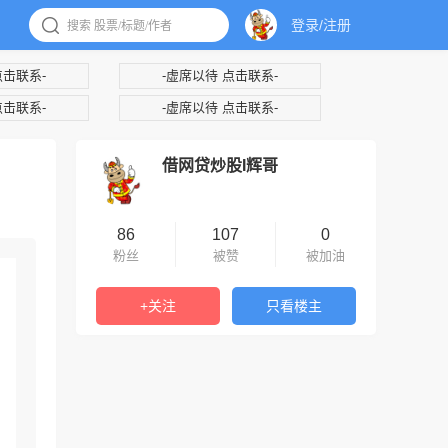
登录/注册
点击联系-
-虚席以待 点击联系-
点击联系-
-虚席以待 点击联系-
借网贷炒股I辉哥
86
107
0
粉丝
被赞
被加油
+关注
只看楼主