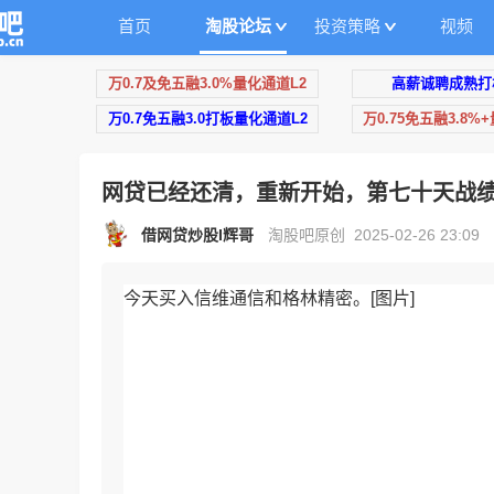
首页
淘股论坛
投资策略
视频
万0.7及免五融3.0%量化通道L2
高薪诚聘成熟打
万0.7免五融3.0打板量化通道L2
万0.75免五融3.8%
网贷已经还清，重新开始，第七十天战
借网贷炒股I辉哥
淘股吧原创 2025-02-26 23:09
今天买入信维通信和格林精密。[图片]