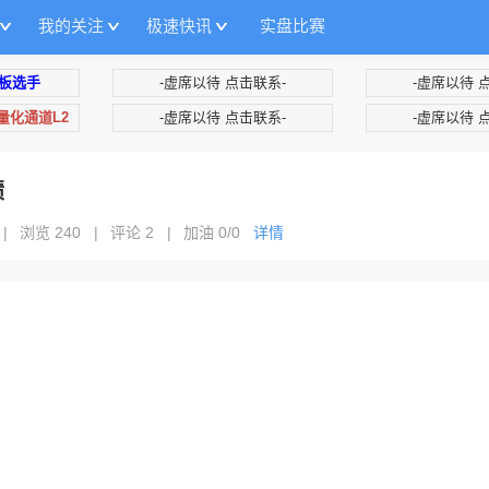
我的关注
极速快讯
实盘比赛
板选手
-虚席以待 点击联系-
-虚席以待 
+量化通道L2
-虚席以待 点击联系-
-虚席以待 
绩
|
浏览 240
|
评论 2
|
加油
0/0
详情