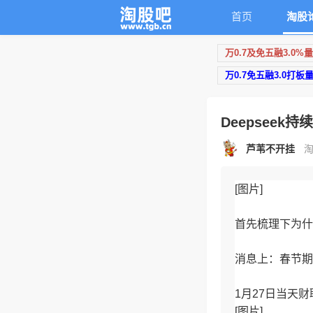
首页
淘股
万0.7及免五融3.0%
万0.7免五融3.0打板
Deepsee
芦苇不开挂
淘
[图片]
首先梳理下为什
消息上：春节期间
1月27日当天
[图片]