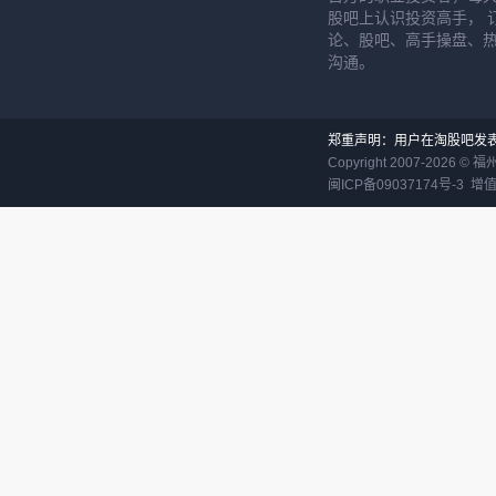
股吧上认识投资高手， 
论、股吧、高手操盘、
沟通。
郑重声明：用户在淘股吧发
Copyright 2007-
2026
©
福
闽ICP备09037174号-3
增值