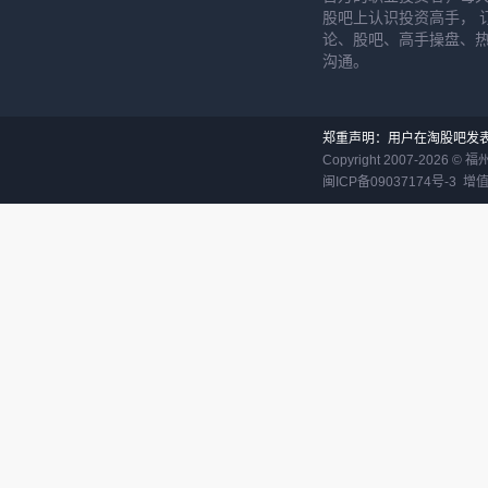
股吧上认识投资高手， 
论、股吧、高手操盘、
沟通。
郑重声明：用户在淘股吧发
Copyright 2007-
2026
©
福
闽ICP备09037174号-3
增值