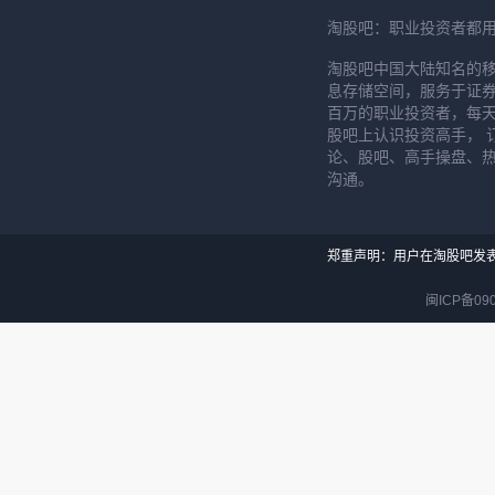
淘股吧：职业投资者都
淘股吧中国大陆知名的
息存储空间，服务于证券
百万的职业投资者，每天
股吧上认识投资高手， 
论、股吧、高手操盘、
沟通。
郑重声明：用户在淘股吧发
闽ICP备090