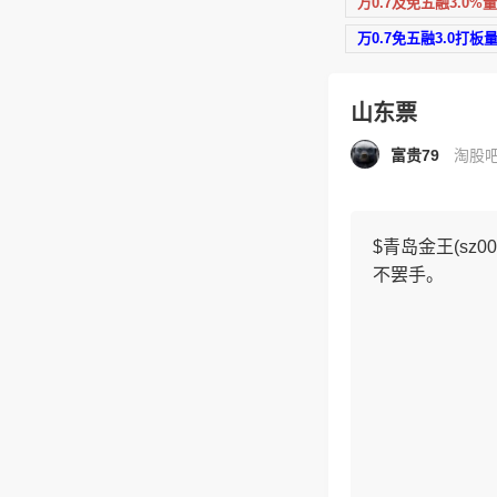
万0.7及免五融3.0%
万0.7免五融3.0打板
山东票
富贵79
淘股吧原
$青岛金王(s
不罢手。