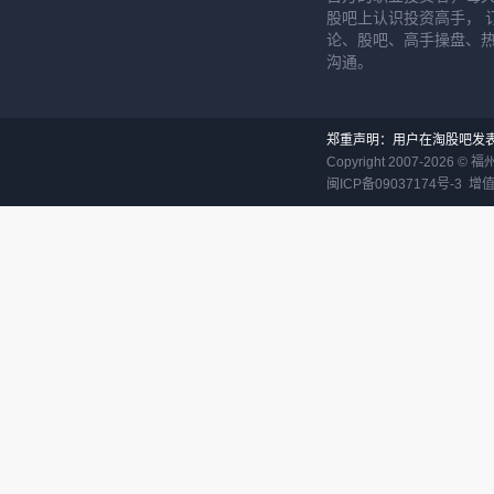
股吧上认识投资高手， 
论、股吧、高手操盘、
沟通。
郑重声明：用户在淘股吧发
Copyright 2007-
2026
©
福
闽ICP备09037174号-3
增值