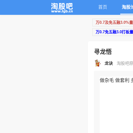
首页
淘股
万0.7及免五融3.0%
万0.7免五融3.0打板
寻龙悟
龙诀
淘股吧原创 
做杂毛 做套利