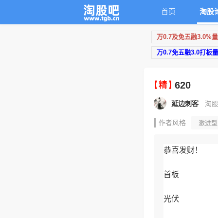
首页
淘股
万0.7及免五融3.0%
万0.7免五融3.0打板
620
延边刺客
淘股
作者风格
激进型
量化交易
主题投
恭喜发财！
首板
光伏