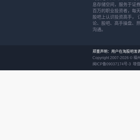
锂电池
息存储空间，服务于证券
百万的职业投资者，每天
股吧上认识投资高手， 
英联股份，滨海
论、股吧、高手操盘、
沟通。
郑重声明：用户在淘股吧发
Copyright 2007-
2026
©
福
闽ICP备09037174号-3
增值