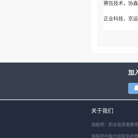
赛伍技术，协鑫
正业科技，京运
首封时间
1竞价就出现异
2出现协鑫兄弟
加
3协鑫能科还在
4需要协鑫能科
关于我们
5持续性角度，
淘股吧：职业投资者都
——
淘股吧中国大陆知名的