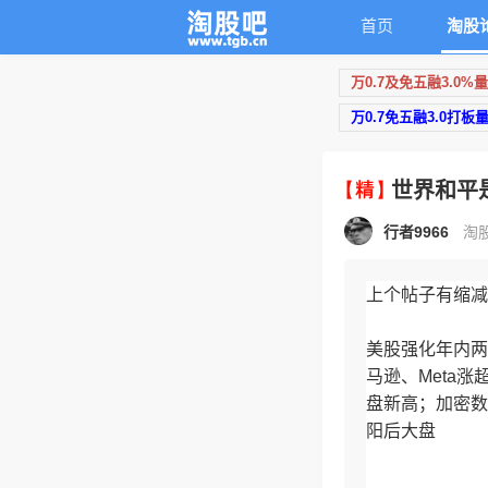
首页
淘股
万0.7及免五融3.0%
万0.7免五融3.0打板
世界和平
行者9966
淘股
上个帖子有缩减
美股强化年内两
马逊、Meta涨
盘新高；加密数字
阳后大盘