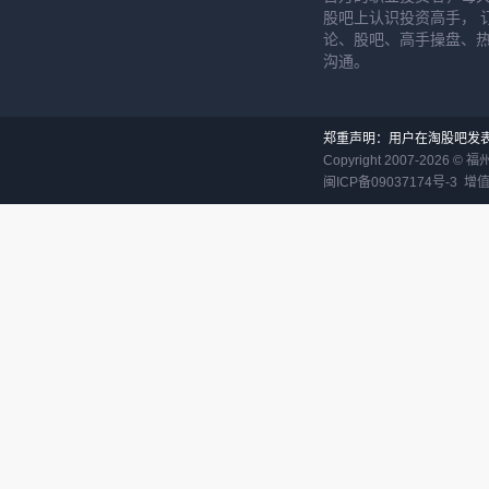
股吧上认识投资高手， 
论、股吧、高手操盘、
沟通。
郑重声明：用户在淘股吧发
Copyright 2007-
2026
©
福
闽ICP备09037174号-3
增值