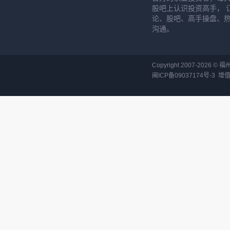
股吧上认识投资高手， 
论、股吧、高手操盘、
沟通。
Copyright 2007-
2026
©
福
闽ICP备09037174号-3
增值