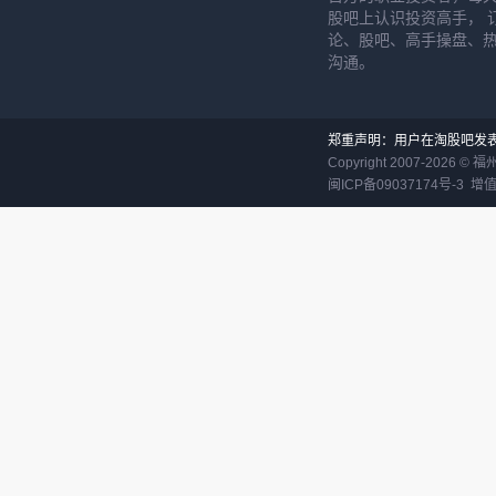
股吧上认识投资高手， 
论、股吧、高手操盘、
沟通。
郑重声明：用户在淘股吧发
Copyright 2007-
2026
©
福
闽ICP备09037174号-3
增值