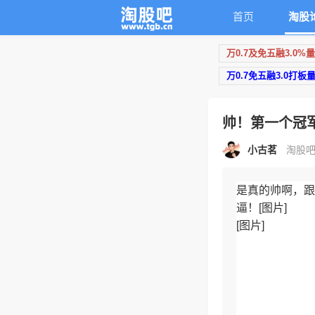
首页
淘股
万0.7及免五融3.0%
万0.7免五融3.0打板
帅！第一个冠
小古茗
淘股吧原
是真的帅啊，跟
逼！[图片]
[图片]