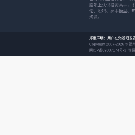
股吧上认识投资高手， 
论、股吧、高手操盘、
沟通。
郑重声明：用户在淘股吧发
Copyright 2007-
2026
©
福
闽ICP备09037174号-3
增值