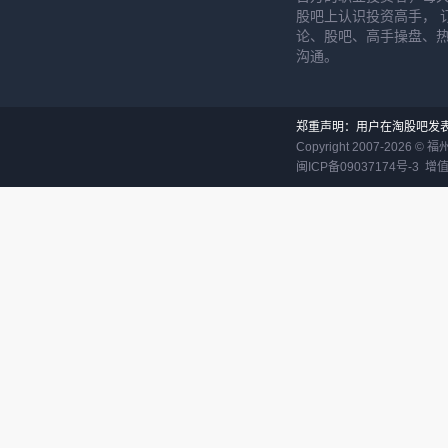
股吧上认识投资高手， 
论、股吧、高手操盘、
沟通。
郑重声明：用户在淘股吧发
Copyright 2007-
2026
©
福
闽ICP备09037174号-3
增值