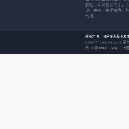
股吧上认识投资高手， 
论、股吧、高手操盘、
沟通。
郑重声明：用户在淘股吧发
Copyright 2007-
2026
©
福
闽ICP备09037174号-3
增值