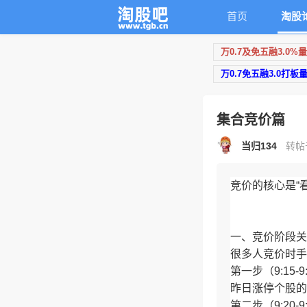
首页
淘股
万0.7及免五融3.0%
万0.7免五融3.0打板
集合竞价篇
当归134
转帖于
竞价的核心是“
一、竞价阶段关
很多人竞价时手
第一步（9:1
昨日涨停个股的
第二步（9:20