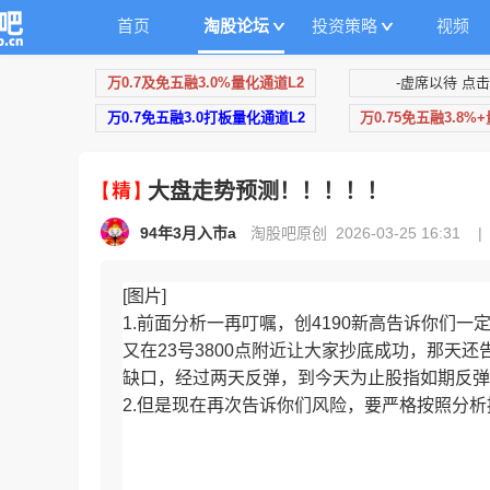
首页
淘股论坛
投资策略
视频
万0.7及免五融3.0%量化通道L2
-虚席以待 点击
万0.7免五融3.0打板量化通道L2
万0.75免五融3.8%
大盘走势预测！！！！！
94年3月入市a
淘股吧原创 2026-03-25 16:31
[图片]
1.前面分析一再叮嘱，创4190新高告诉你们
又在23号3800点附近让大家抄底成功，那天
缺口，经过两天反弹，到今天为止股指如期反弹
2.但是现在再次告诉你们风险，要严格按照分