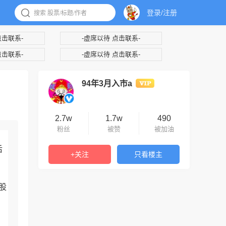
登录/注册
点击联系-
-虚席以待 点击联系-
点击联系-
-虚席以待 点击联系-
94年3月入市a
2.7w
1.7w
490
粉丝
被赞
被加油
后
+关注
只看楼主
的
股