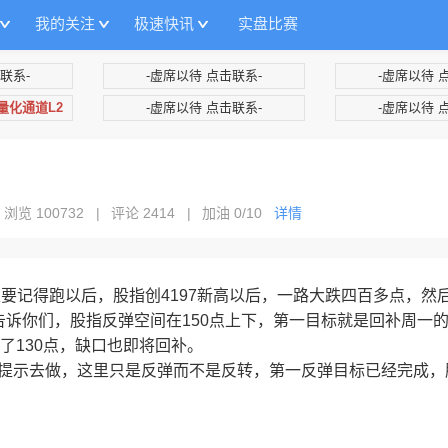
我的关注
极速快讯
实盘比赛
联系-
-虚席以待 点击联系-
-虚席以待 
+量化通道L2
-虚席以待 点击联系-
-虚席以待 
|
浏览 100732
|
评论 2414
|
加油
0/10
详情
一定要记得跑以后，股指创4197新高以后，一路大跌四百多点，然
还告诉你们，股指反弹空间在150点上下，第一目标就是回补周一
了130点，缺口也即将回补。
析提示去做，这里只是反弹而不是反转，第一反弹目标已经完成，