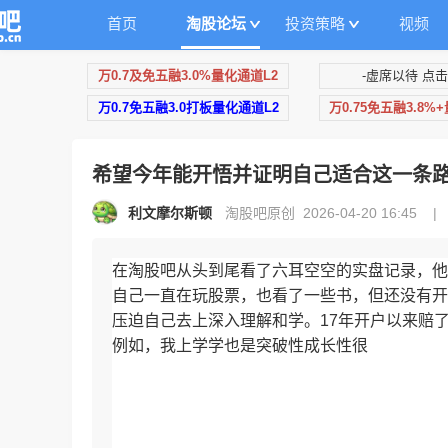
首页
淘股论坛
投资策略
视频
万0.7及免五融3.0%量化通道L2
-虚席以待 点击
万0.7免五融3.0打板量化通道L2
万0.75免五融3.8%
希望今年能开悟并证明自己适合这一条
利文摩尔斯顿
淘股吧原创 2026-04-20 16:45
|
在淘股吧从头到尾看了六耳空空的实盘记录，他
自己一直在玩股票，也看了一些书，但还没有开
压迫自己去上深入理解和学。17年开户以来赔
例如，我上学学也是突破性成长性很