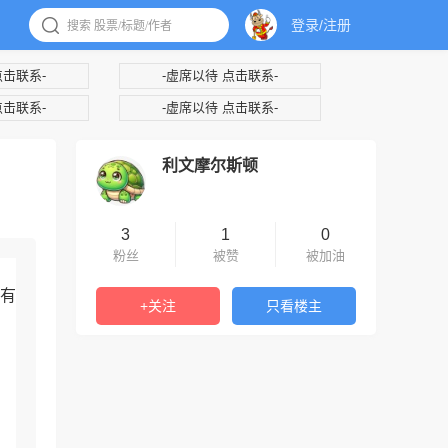
登录/注册
点击联系-
-虚席以待 点击联系-
点击联系-
-虚席以待 点击联系-
利文摩尔斯顿
3
1
0
粉丝
被赞
被加油
有
+关注
只看楼主