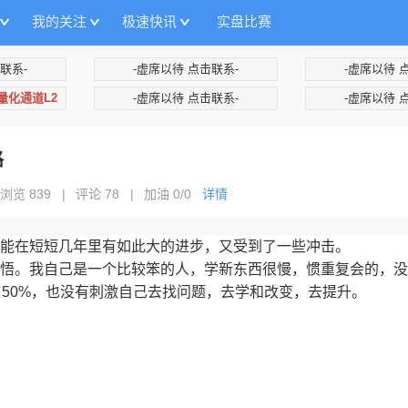
我的关注
极速快讯
实盘比赛
联系-
-虚席以待 点击联系-
-虚席以待 
+量化通道L2
-虚席以待 点击联系-
-虚席以待 
路
浏览 839
|
评论 78
|
加油
0/0
详情
能在短短几年里有如此大的进步，又受到了一些冲击。
悟。我自己是一个比较笨的人，学新东西很慢，惯重复会的，没
了50%，也没有刺激自己去找问题，去学和改变，去提升。