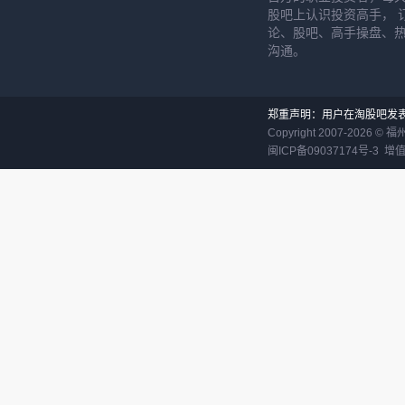
股吧上认识投资高手， 
论、股吧、高手操盘、
沟通。
郑重声明：用户在淘股吧发
Copyright 2007-
2026
©
福
闽ICP备09037174号-3
增值