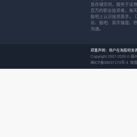
息存储空间，服务于证券
百万的职业投资者，每天
股吧上认识投资高手， 
论、股吧、高手操盘、
沟通。
郑重声明：用户在淘股吧发
Copyright 2007-
2026
©
福
闽ICP备09037174号-3
增值