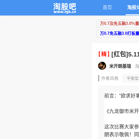
首页
淘股
万0.7及免五融3.0%
万0.7免五融3.0打板
[红包]5
米开朗基瑞
淘
作者风格
平衡型
情绪周期
连板接
前言：“欲求好
《九龙御市米开
这次比赛大家参
朗表示敬佩！同