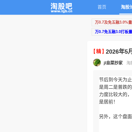
首页
淘股
万0.7及免五融3.0%
万0.7免五融3.0打板
2026年
jl韭菜抄家
淘股
节后到今天为止
是周二是普跌的
力度比较大的，
是居前！
另外，这个盘面