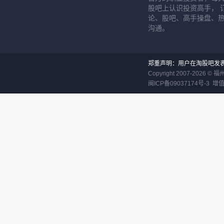
股吧上认识投资高手， 
论、股吧、高手操盘、
沟通。
郑重声明：用户在淘股吧发
Copyright 2007-
2026
©
福
闽ICP备09037174号-3
增值