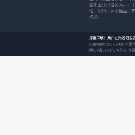
股吧上认识投资高手， 
论、股吧、高手操盘、
沟通。
郑重声明：用户在淘股吧发
Copyright 2007-
2026
©
福
闽ICP备09037174号-3
增值