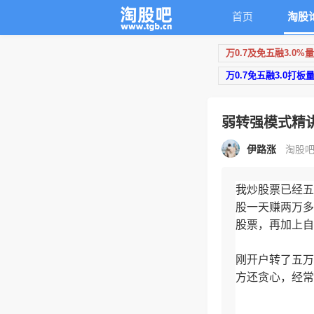
首页
淘股
万0.7及免五融3.0%
万0.7免五融3.0打板
弱转强模式精
伊路涨
淘股吧原
我炒股票已经五
股一天赚两万多
股票，再加上自
刚开户转了五万
方还贪心，经常