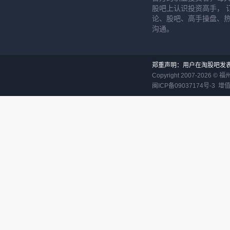
股吧上认识投资高手， 
论、股吧、高手操盘、
沟通。
郑重声明：用户在淘股吧发
Copyright 2007-
2026
©
福
闽ICP备09037174号-3
增值