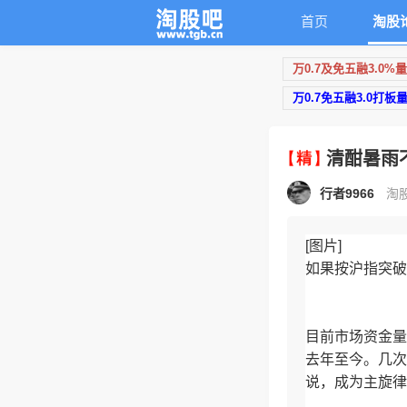
首页
淘股
万0.7及免五融3.0%
万0.7免五融3.0打板
清酣暑雨
行者9966
淘股
[图片]
如果按沪指突破517
目前市场资金量
去年至今。几次
说，成为主旋律