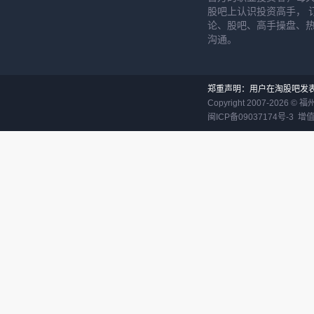
股吧上认识投资高手， 
论、股吧、高手操盘、
沟通。
郑重声明：用户在淘股吧发
Copyright 2007-
2026
©
福
闽ICP备09037174号-3
增值