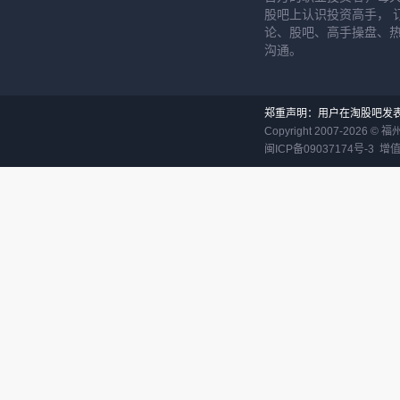
股吧上认识投资高手， 
论、股吧、高手操盘、
沟通。
郑重声明：用户在淘股吧发
Copyright 2007-
2026
©
福
闽ICP备09037174号-3
增值