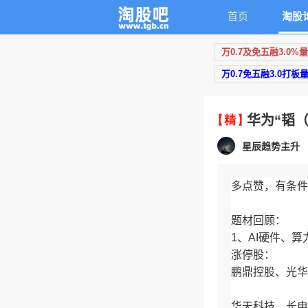
首页
淘股
万0.7及免五融3.0%
万0.7免五融3.0打板
华为“韬
星辰趋势主升
多点赞，有条件
题材回顾：
1、AI硬件、
涨停股：
鹏鼎控股、光华
华天科技、长电