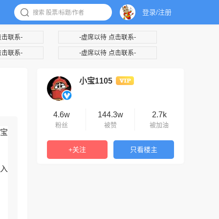
登录/注册
点击联系-
-虚席以待 点击联系-
点击联系-
-虚席以待 点击联系-
小宝1105
4.6w
144.3w
2.7k
粉丝
被赞
被加油
宝
+关注
只看楼主
入