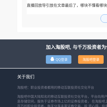
直播回放导引放在文章最后了，哪块不懂看哪块
首先是盘面概述
[图片]
老规矩先看一下早
加入淘股吧, 与千万投资者为
QQ登录
淘股吧登录
关于我们
淘股吧：职业投资者都用的移动互联投资社交化平台
淘股吧中国大陆知名的移动互联投资社交化平台，平台向用
息存储空间，服务于证券市场上亿的证券投资者， 在淘股吧
百万的职业投资者，每天分享丰富证券交易、投 资心得。投