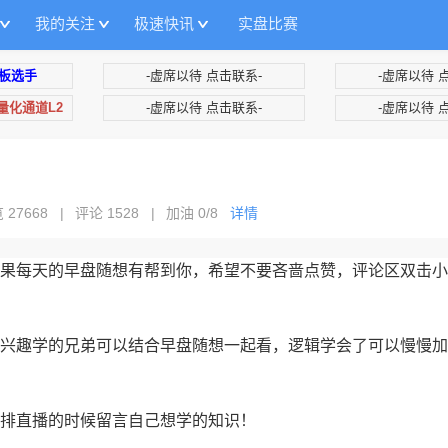
我的关注
极速快讯
实盘比赛
板选手
-虚席以待 点击联系-
-虚席以待 
+量化通道L2
-虚席以待 点击联系-
-虚席以待 
 27668
|
评论 1528
|
加油
0/8
详情
果每天的早盘随想有帮到你，希望不要吝啬点赞，评论区双击小
兴趣学的兄弟可以结合早盘随想一起看，逻辑学会了可以慢慢加
排直播的时候留言自己想学的知识！