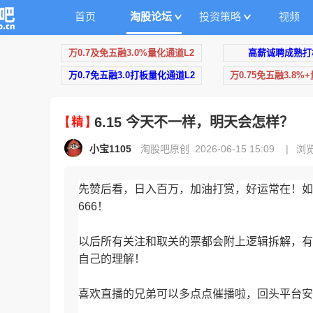
首页
淘股论坛
投资策略
视频
万0.7及免五融3.0%量化通道L2
高薪诚聘成熟打
万0.7免五融3.0打板量化通道L2
万0.75免五融3.8%
6.15 今天不一样，明天会怎样？
小宝1105
淘股吧原创 2026-06-15 15:09
|
浏览
先赞后看，日入百万，加油打赏，好运常在！如
666！
以后所有关注和取关的票都会附上逻辑拆解，有
自己的理解！
喜欢直播的兄弟可以多点点催播啦，回头平台安