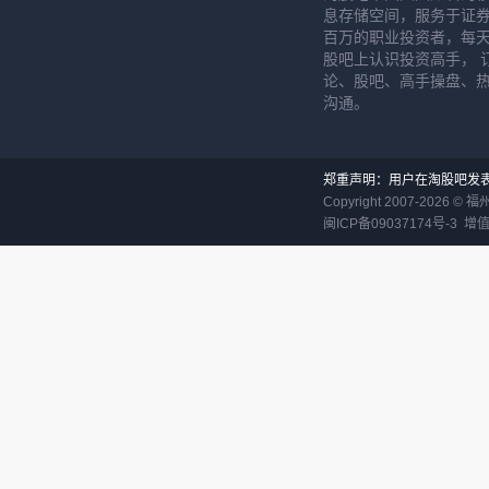
息存储空间，服务于证券
百万的职业投资者，每天
股吧上认识投资高手， 
论、股吧、高手操盘、
沟通。
郑重声明：用户在淘股吧发
Copyright 2007-
2026
©
福
闽ICP备09037174号-3
增值