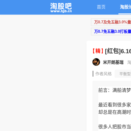
首页
淘股
万0.7及免五融3.0%
万0.7免五融3.0打板
[红包]6
米开朗基瑞
淘
作者风格
平衡型
情绪周期
连板接
前言：满船清梦
最近看到很多家
却总是在高潮时
很多人把股市当