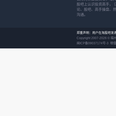
股吧上认识投资高手， 
论、股吧、高手操盘、
沟通。
郑重声明：用户在淘股吧发
Copyright 2007-
2026
©
福
闽ICP备09037174号-3
增值