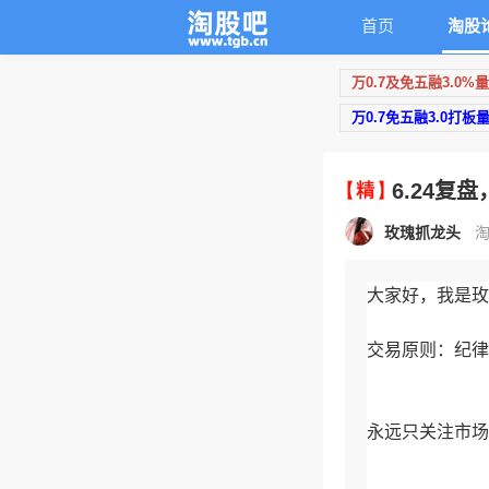
首页
淘股
万0.7及免五融3.0%
万0.7免五融3.0打板
6.24
玫瑰抓龙头
淘
大家好，我是玫
交易原则：纪律
永远只关注市场