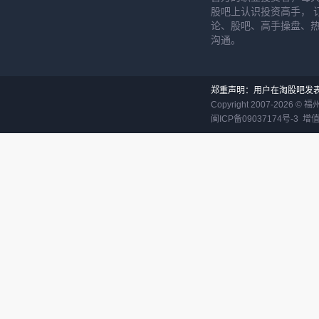
股吧上认识投资高手， 
论、股吧、高手操盘、
沟通。
郑重声明：用户在淘股吧发
Copyright 2007-
2026
©
福
闽ICP备09037174号-3
增值