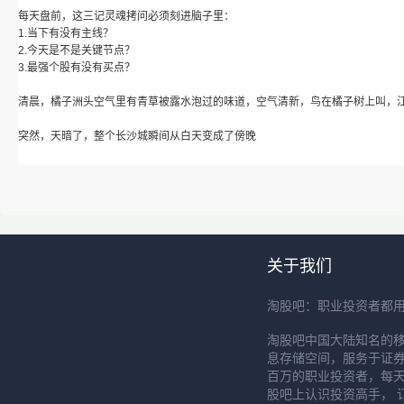
每天盘前，这三记灵魂拷问必须刻进脑子里：
1.当下有没有主线？
2.今天是不是关键节点？
3.最强个股有没有买点？
清晨，橘子洲头空气里有青草被露水泡过的味道，空气清新，鸟在橘子树上叫，
突然，天暗了，整个长沙城瞬间从白天变成了傍晚
关于我们
淘股吧：职业投资者都
淘股吧中国大陆知名的
息存储空间，服务于证券
百万的职业投资者，每天
股吧上认识投资高手， 