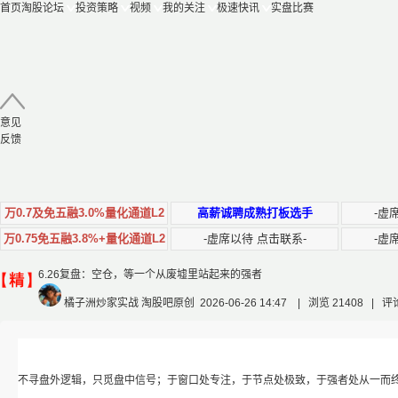
首页
淘股论坛
投资策略
视频
我的关注
极速快讯
实盘比赛
意见
反馈
万0.7及免五融3.0%量化通道L2
高薪诚聘成熟打板选手
-虚
万0.75免五融3.8%+量化通道L2
-虚席以待 点击联系-
-虚
6.26复盘：空仓，等一个从废墟里站起来的强者
橘子洲炒家实战
淘股吧原创 2026-06-26 14:47
|
浏览 21408
|
评论
不寻盘外逻辑，只觅盘中信号；于窗口处专注，于节点处极致，于强者处从一而