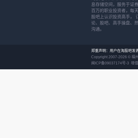
息存储空间，服务于证券
百万的职业投资者，每天
股吧上认识投资高手， 
论、股吧、高手操盘、
沟通。
郑重声明：用户在淘股吧发
Copyright 2007-
2026
©
福
闽ICP备09037174号-3
增值