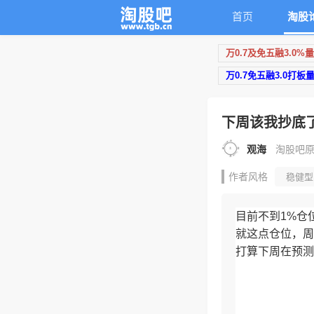
首页
淘股
万0.7及免五融3.0%
万0.7免五融3.0打板
下周该我抄底
观海
淘股吧原创 
作者风格
稳健型
目前不到1%仓
就这点仓位，周
打算下周在预测