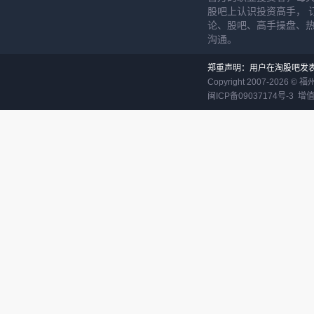
股吧上认识投资高手， 
论、股吧、高手操盘、
沟通。
郑重声明：用户在淘股吧发
Copyright 2007-
2026
©
福
闽ICP备09037174号-3
增值