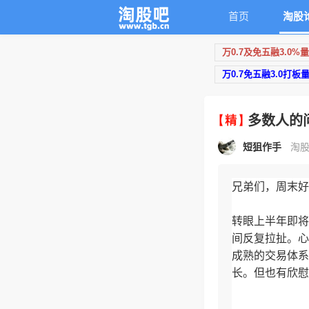
首页
淘股
万0.7及免五融3.0%
万0.7免五融3.0打板
多数人的
短狙作手
淘股
兄弟们，周末好
转眼上半年即将
间反复拉扯。心
成熟的交易体系
长。但也有欣慰