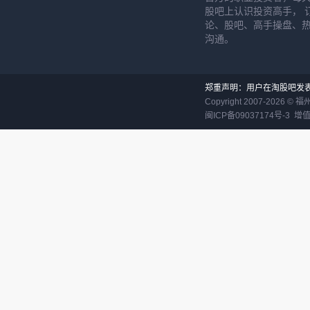
股吧上认识投资高手， 
论、股吧、高手操盘、
沟通。
郑重声明：用户在淘股吧发
Copyright 2007-
2026
©
福
闽ICP备09037174号-3
增值