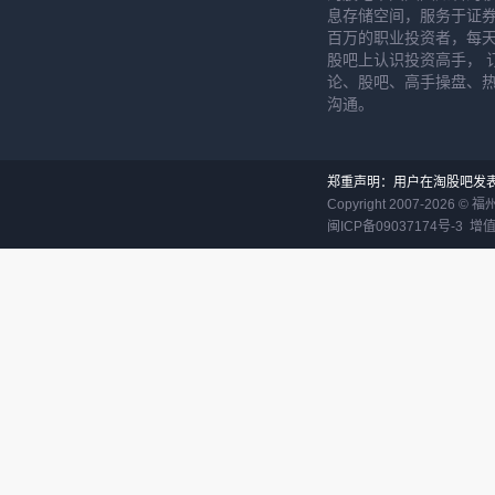
息存储空间，服务于证券
百万的职业投资者，每天
股吧上认识投资高手， 
论、股吧、高手操盘、
沟通。
郑重声明：用户在淘股吧发
Copyright 2007-
2026
©
福
闽ICP备09037174号-3
增值