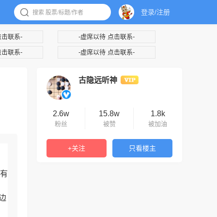
登录/注册
点击联系-
-虚席以待 点击联系-
点击联系-
-虚席以待 点击联系-
古隐远听神
2.6w
15.8w
1.8k
粉丝
被赞
被加油
+关注
只看楼主
有
边