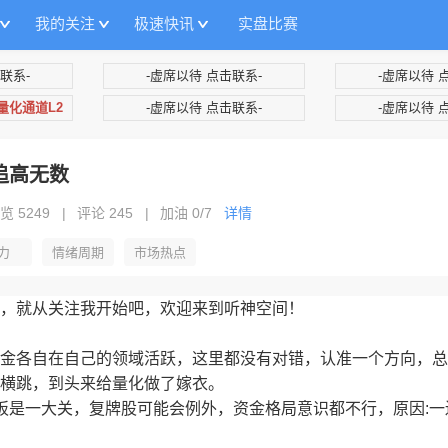
我的关注
极速快讯
实盘比赛
联系-
-虚席以待 点击联系-
-虚席以待 
+量化通道L2
-虚席以待 点击联系-
-虚席以待 
追高无数
览 5249
|
评论 245
|
加油
0/7
详情
力
情绪周期
市场热点
，就从关注我开始吧，欢迎来到听神空间！
金各自在自己的领域活跃，这里都没有对错，认准一个方向，总
横跳，到头来给量化做了嫁衣。
板是一大关，复牌股可能会例外，资金格局意识都不行，原因:一