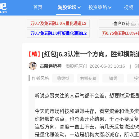
首页
淘股论坛
投资策略
视频
万0.7及免五融3.0%量化通道L2
-虚席以待 点击
万0.7免五融3.0打板量化通道L2
万0.75免五融3.8%
[红包]6.3认准一个方向，胜却横跳
古隐远听神
淘股吧原创 2026-06-03 18:16
|
浏
作者风格
稳健型
右侧交易
短线
接
听说点赞关注的人运气都不会差，想要财运恒通
今天的市场科技和避嫌共存，看空资金和做多资
你舒服的买点，也总会开花结果，千万不要反复
连板方向，高度一直上不去，前几天反复说过5
是量化赚波动，一边是机构大涨必减仓，所以正