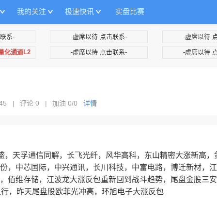
我的关注
极速快讯
实盘比赛
联系-
-虚席以待 点击联系-
-虚席以待 
+量化通道L2
-虚席以待 点击联系-
-虚席以待 
45
|
评论 0
|
加油
0/0
详情
盛，天孚通信同解，长飞光纤，风华高科，东山精密大涨新高，
份，中芯国际，中兴通讯，长川科技，中富电路，博迁新材，江
，佰维存储，江波龙大涨反包重新回到战斗趋势，尾盘金股三安
上行，昨天尾盘股欧菲光冲高，环旭电子大涨反包