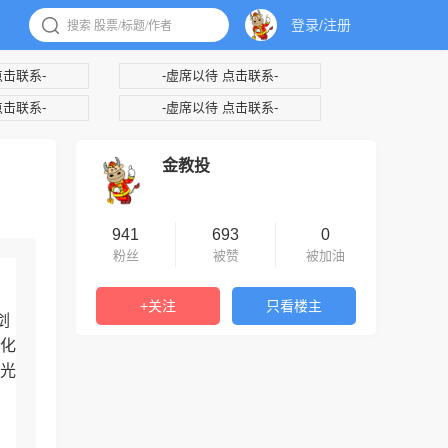
登录/注册
点击联系-
-虚席以待 点击联系-
点击联系-
-虚席以待 点击联系-
金教投
941
693
0
粉丝
被赞
被加油
+关注
只看楼主
剑
化
光