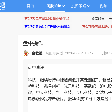
首页
淘股论坛
投资策略
视频
万0.7及免五融3.0%量化通道L2
-虚席以待 点击
万0.7免五融3.0打板量化通道L2
万0.75免五融3.8%
盘中操作
金教投
淘股吧原创 2026-06-04 10:42
|
浏览 3
盘中速递！
科技，继续增持中际旭创低开高走翻红T，新易
桥科技，兆易创新，光迅科技，寒武纪，沪电股
微，中天科技，华工科技，长电科技，宏达电子
电暴涨修复冲击涨停，振华科技10线上方趋势