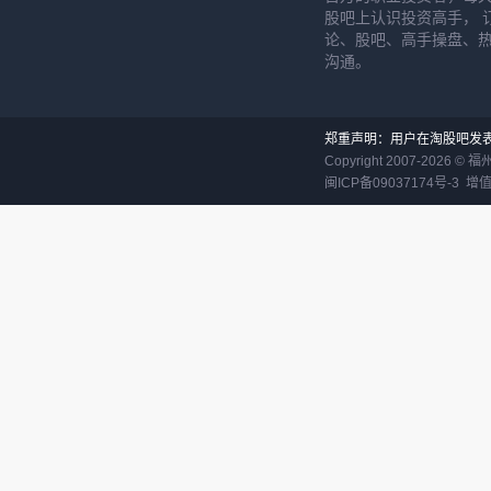
股吧上认识投资高手， 
论、股吧、高手操盘、
沟通。
郑重声明：用户在淘股吧发
Copyright 2007-
2026
©
福
闽ICP备09037174号-3
增值