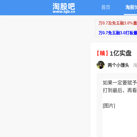
首页
淘股
万0.7及免五融3.0%
万0.7免五融3.0打板
1亿实盘
两个小馒头
淘
如果一定要赋予
打到最后，再看
[图片]