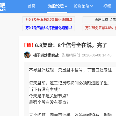
首页
淘股论坛
投资策略
视频
万0.7及免五融3.0%量化通道L2
-虚席以待 点击
万0.7免五融3.0打板量化通道L2
万0.75免五融3.8%
6.8复盘：8个信号全在说，完了
橘子洲炒家实战
淘股吧原创 2026-06-08 14:48
不寻盘外逻辑，只觅盘中信号；于窗口处专注，
每天盘前，这三记灵魂拷问必须刻进脑子里：
当下有没有主线？
今天是不是关键节点？
最强个股有没有买点？
三个问题，问完再动手，连答案都没有，别碰。