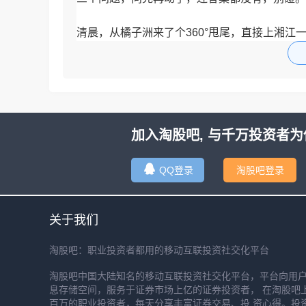
清晨，从橘子洲来了个360°甩尾，直接上湘江
表盘还没到7:00。
飞驰在麓山脚下，大学城已经开始沸腾了。
路边停满了车，家长站在校门口，有的手里拎着
加入淘股吧, 与千万投资者为
QQ登录
淘股吧登录
关于我们
淘股吧：职业投资者都用的移动互联投资社交化平台
淘股吧中国大陆知名的移动互联投资社交化平台，平台向用
息存储空间，服务于证券市场上亿的证券投资者， 在淘股吧
百万的职业投资者，每天分享丰富证券交易、投 资心得。投