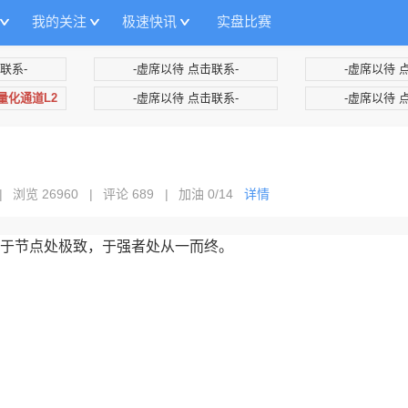
我的关注
极速快讯
实盘比赛
联系-
-虚席以待 点击联系-
-虚席以待 
+量化通道L2
-虚席以待 点击联系-
-虚席以待 
|
浏览 26960
|
评论 689
|
加油
0/14
详情
于节点处极致，于强者处从一而终。