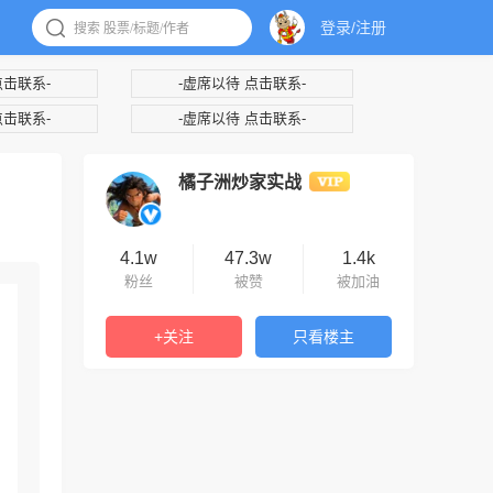
登录/注册
点击联系-
-虚席以待 点击联系-
点击联系-
-虚席以待 点击联系-
橘子洲炒家实战
4.1w
47.3w
1.4k
粉丝
被赞
被加油
+关注
只看楼主